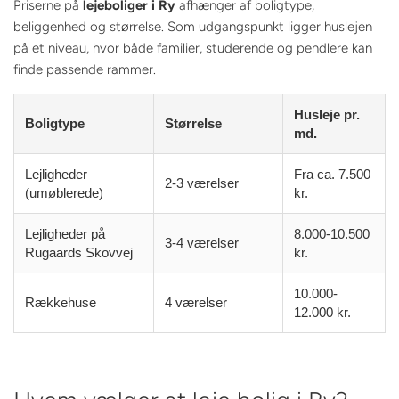
Priserne på
lejeboliger i Ry
afhænger af boligtype,
beliggenhed og størrelse. Som udgangspunkt ligger huslejen
på et niveau, hvor både familier, studerende og pendlere kan
finde passende rammer.
Husleje pr.
Boligtype
Størrelse
md.
Lejligheder
Fra ca. 7.500
2-3 værelser
(umøblerede)
kr.
Lejligheder på
8.000-10.500
3-4 værelser
Rugaards Skovvej
kr.
10.000-
Rækkehuse
4 værelser
12.000 kr.