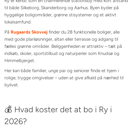
Ry er kendt som en charmerende stationsby med kort afstand
til både Silkeborg, Skanderborg og Aarhus. Byen byder på
hyggelige boligområder, grønne stisystemer og et aktivt
lokalsamfund.
På
Rugaards Skovvej
finder du 28 funktionelle boliger, alle
med gode planløsninger, altan eller terrasse og adgang til
fælles grønne områder. Beliggenheden er attraktiv – tæt på
indkøb, skoler, sportstilbud og naturperler som Knudsø og
Himmelbjerget.
Her kan både familier, unge par og seniorer finde et hjem i
rolige, trygge omgivelser – uden at give afkald på nærhed til
bylivet.
💰 Hvad koster det at bo i Ry i
2026?