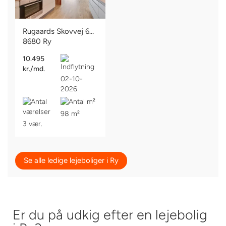
Rugaards Skovvej 60, 1. 2.
8680 Ry
10.495
kr./md.
02-10-
2026
98 m²
3 vær.
Se alle ledige lejeboliger i Ry
Er du på udkig efter en lejebolig