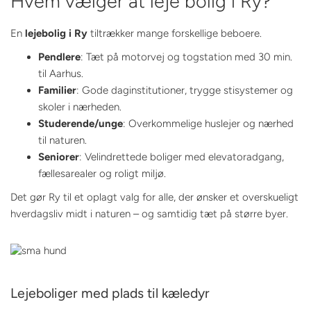
Hvem vælger at leje bolig i Ry?
En
lejebolig i Ry
tiltrækker mange forskellige beboere.
Pendlere
: Tæt på motorvej og togstation med 30 min.
til Aarhus.
Familier
: Gode daginstitutioner, trygge stisystemer og
skoler i nærheden.
Studerende/unge
: Overkommelige huslejer og nærhed
til naturen.
Seniorer
: Velindrettede boliger med elevatoradgang,
fællesarealer og roligt miljø.
Det gør Ry til et oplagt valg for alle, der ønsker et overskueligt
hverdagsliv midt i naturen – og samtidig tæt på større byer.
Lejeboliger med plads til kæledyr