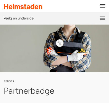
Tog
navi
Vælg en underside
Tog
navi
BEBOER
Partnerbadge