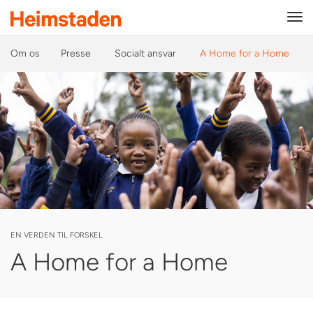
Tog
navi
Om os
Presse
Socialt ansvar
A Home for a Home
EN VERDEN TIL FORSKEL
A Home for a Home