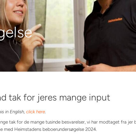
gelse
nd tak for jeres mange input
is in English,
click here
.
ge tak for de mange tusinde besvarelser, vi har modtaget fra jer 
lse med Heimstadens beboerundersøgelse 2024.