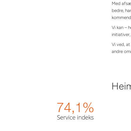
Med afsæt
bedre, ha
kommende
Vi kan – 
initiativer
Vi ved, at
andre områ
Heim