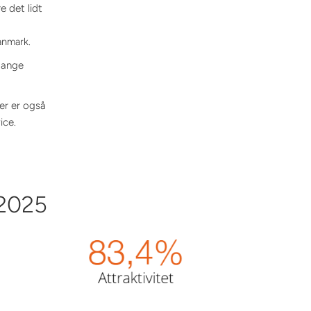
e det lidt
Danmark.
 mange
der er også
ice.
 2025