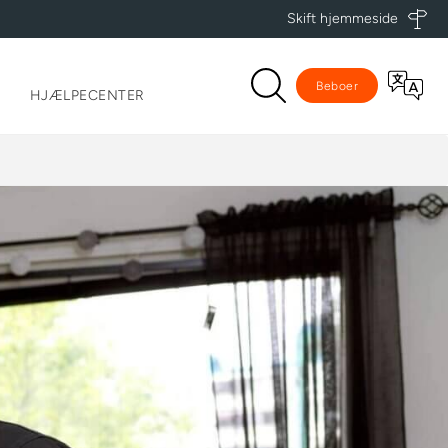
Skift hjemmeside
Beboer
HJÆLPECENTER