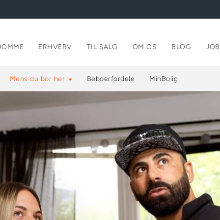
DOMME
ERHVERV
TIL SALG
OM OS
BLOG
JOB
Mens du bor her
Beboerfordele
MinBolig