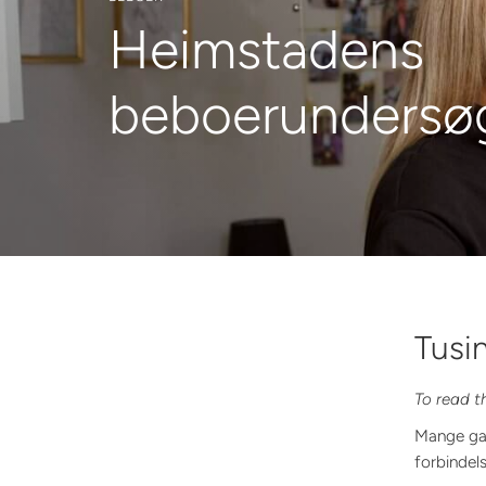
Heimstadens
beboerundersø
Tusi
To read th
Mange gan
forbinde