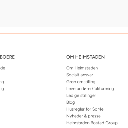
EBOERE
OM HEIMSTADEN
ide
Om Heimstaden
Socialt ansvar
ing
Grøn omstilling
ing
Leverandører/fakturering
Ledige stillinger
Blog
Husregler for SoMe
Nyheder & presse
Heimstaden Bostad Group