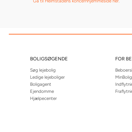
Gå til Heimstadens koncernhjemmeside her.
BOLIGSØGENDE
FOR B
Søg lejebolig
Beboers
Ledige lejeboliger
MinBolig
Boligagent
Indflytn
Ejendomme
Fraflytn
Hjælpecenter