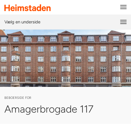
Tog
navi
Vælg en underside
Tog
navi
BEBOERSIDE FOR
Amagerbrogade 117