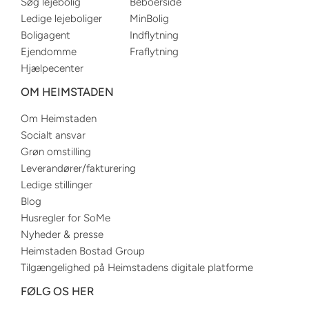
Søg lejebolig
Beboerside
Ledige lejeboliger
MinBolig
Boligagent
Indflytning
Ejendomme
Fraflytning
Hjælpecenter
OM HEIMSTADEN
Om Heimstaden
Socialt ansvar
Grøn omstilling
Leverandører/fakturering
Ledige stillinger
Blog
Husregler for SoMe
Nyheder & presse
Heimstaden Bostad Group
Tilgængelighed på Heimstadens digitale platforme
FØLG OS HER