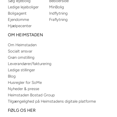
Søg lejebolig
Beboerside
Ledige lejeboliger
MinBolig
Boligagent
Indflytning
Ejendomme
Fraflytning
Hjælpecenter
OM HEIMSTADEN
Om Heimstaden
Socialt ansvar
Grøn omstilling
Leverandører/fakturering
Ledige stillinger
Blog
Husregler for SoMe
Nyheder & presse
Heimstaden Bostad Group
Tilgængelighed på Heimstadens digitale platforme
FØLG OS HER