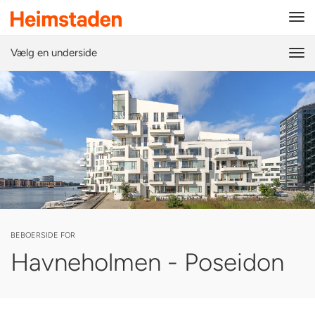
Tog
navi
Vælg en underside
Tog
navi
BEBOERSIDE FOR
Havneholmen - Poseidon