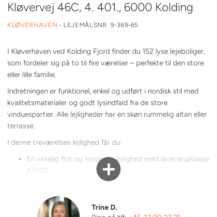
Kløvervej 46C, 4. 401., 6000 Kolding
KLØVERHAVEN
-
LEJEMÅLSNR. 9-369-65
I Kløverhaven ved Kolding Fjord finder du 152 lyse lejeboliger,
som fordeler sig på to til fire værelser – perfekte til den store
eller lille familie.
Indretningen er funktionel, enkel og udført i nordisk stil med
kvalitetsmaterialer og godt lysindfald fra de store
vinduespartier. Alle lejligheder har en skøn rummelig altan eller
terrasse.
Ønsket overtagelsesdato?
I denne treværelses lejlighed får du:
En virkelig flot og moderne lejlighed med lavenergiklasse
A2020
Gode planløsninger med masser af skabsplads
Hvidt, grebsfrit køkken fra Svane i lækker kvalitet med
Grohe-amatur
Trine D.
Alt i hårde hvidevarer fra Siemens