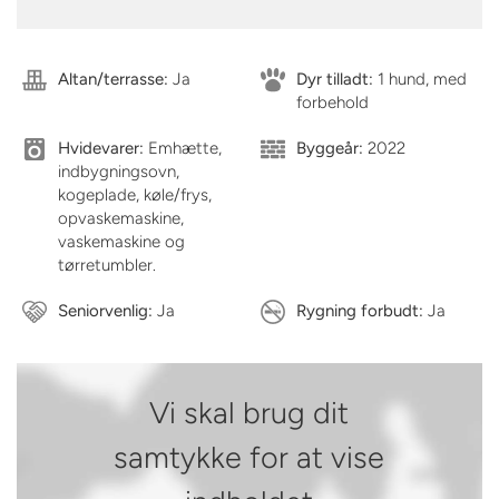
Altan/terrasse:
Ja
Dyr tilladt:
1 hund, med
forbehold
Hvidevarer:
Emhætte,
Byggeår:
2022
indbygningsovn,
kogeplade, køle/frys,
opvaskemaskine,
vaskemaskine og
tørretumbler.
Seniorvenlig:
Ja
Rygning forbudt:
Ja
Vi skal brug dit
samtykke for at vise