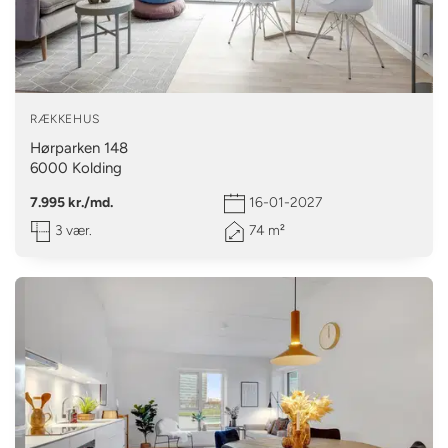
RÆKKEHUS
Hørparken 148
6000
Kolding
7.995 kr./md.
16-01-2027
3 vær.
74 m²