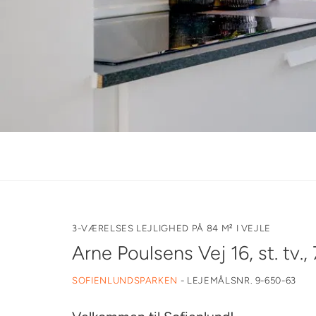
Ønsk
3-VÆRELSES LEJLIGHED PÅ 84 M² I VEJLE
Arne Poulsens Vej 16, st. tv.,
SOFIENLUNDSPARKEN
-
LEJEMÅLSNR. 9-650-63
forst
mine 