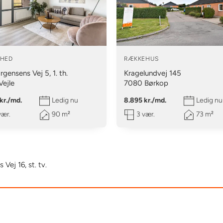
GHED
RÆKKEHUS
rgensens Vej 5, 1. th.
Kragelundvej 145
Vejle
7080
Børkop
kr./md.
Ledig nu
8.895 kr./md.
Ledig nu
vær.
90 m²
3 vær.
73 m²
 Vej 16, st. tv.