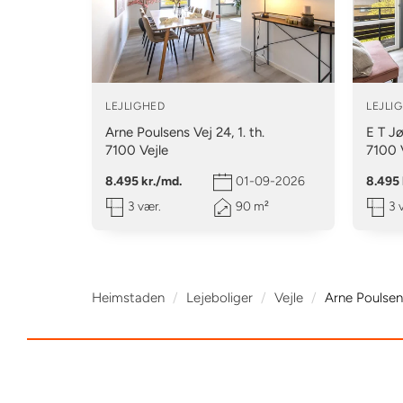
LEJLIGHED
LEJLI
Arne Poulsens Vej 24, 1. th.
E T Jø
7100
Vejle
7100
8.495 kr./md.
01-09-2026
8.495 
3 vær.
90 m²
3 
Heimstaden
Lejeboliger
Vejle
Arne Poulsens