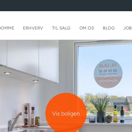
DOMME
ERHVERV
TIL SALG
OM OS
BLOG
JOB
r mulighed for at ansøge om en lejebolig, når du er på fremvisning e
bent hus – eller umiddelbart herefter.
ningen fremsendes digitalt. Derfor opfordrer vi til, at du medbring
/MitID, så vi kan guide dig gennem processen i forbindelse med
isning eller åbent hus.
r frem til at møde dig.
Vis boligen