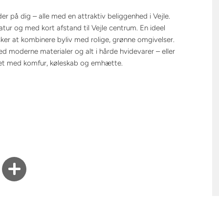
ere om, hvordan vi håndterer dine data i vores
Persondata- &
r på dig – alle med en attraktiv beliggenhed i Vejle.
epolitik
.
ur og med kort afstand til Vejle centrum. En ideel
sker at kombinere byliv med rolige, grønne omgivelser.
 moderne materialer og alt i hårde hvidevarer – eller
yret med komfur, køleskab og emhætte.
r de ikke-renoverede boliger uden egen kombimaskine)