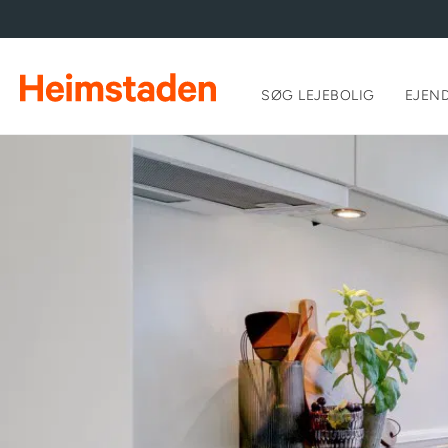
SØG LEJEBOLIG
EJEN
Du ha
til å
Ansøg
NemID
fremv
Vi se