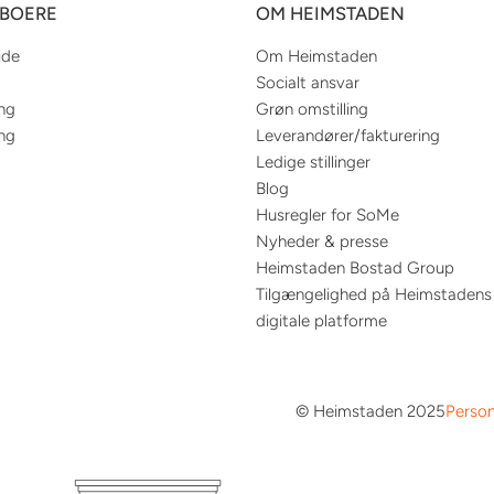
EBOERE
OM HEIMSTADEN
ide
Om Heimstaden
Socialt ansvar
ing
Grøn omstilling
ing
Leverandører/fakturering
Ledige stillinger
Blog
Husregler for SoMe
Nyheder & presse
Heimstaden Bostad Group
Tilgængelighed på Heimstadens
digitale platforme
© Heimstaden 2025
Person