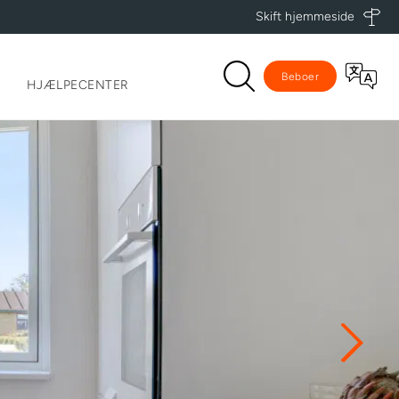
Skift hjemmeside
Beboer
HJÆLPECENTER
ller
er