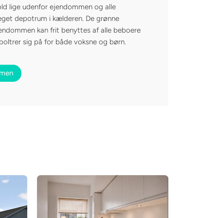
hold lige udenfor ejendommen og alle
l eget depotrum i kælderen. De grønne
endommen kan frit benyttes af alle beboere
t boltrer sig på for både voksne og børn.
mmen