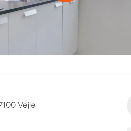
et overtagelsesdato?
 7100 Vejle
Ja tak, jeg ønsker at blive kontaktet af Heimstaden Danmark og ha
ået betingelserne for tilmelding. Jeg kan til enhver tid framelde mig
oplysninger slettes derefter.