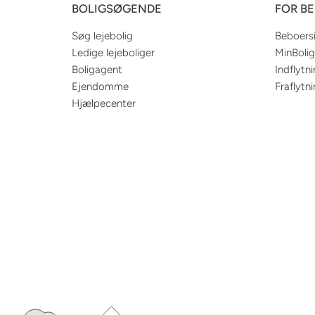
BOLIGSØGENDE
FOR B
Søg lejebolig
Beboers
Ledige lejeboliger
MinBolig
Boligagent
Indflytn
Ejendomme
Fraflytn
Hjælpecenter