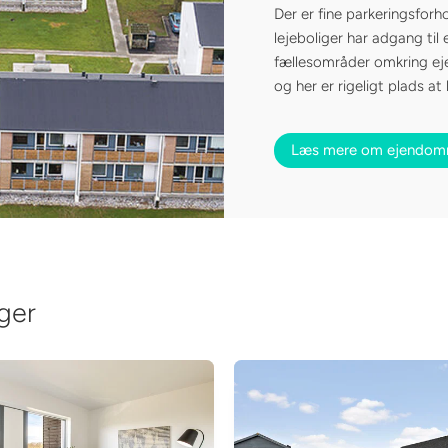
Der er fine parkeringsfor
lejeboliger har adgang ti
fællesområder omkring ej
og her er rigeligt plads a
Læs mere om ejendo
ger