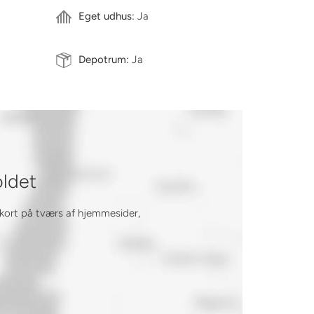
Eget udhus:
Ja
Depotrum:
Ja
oldet
 kort på tværs af hjemmesider,