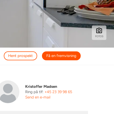
FOTOS
Hent prospekt
Få en fremvisning
Kristoffer Madsen
Ring på tlf:
+45 23 39 98 65
r
Send en e-mail
 og