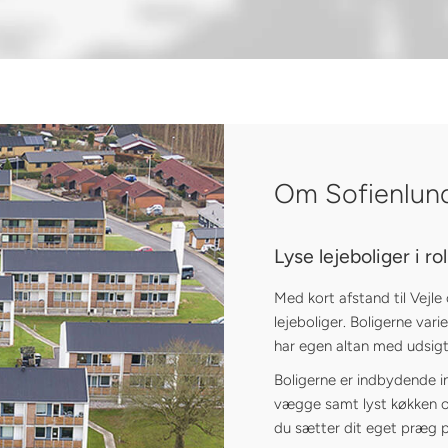
Om Sofienlun
Lyse lejeboliger i ro
Med kort afstand til Vejle
lejeboliger. Boligerne varier
har egen altan med udsig
Boligerne er indbydende i
vægge samt lyst køkken o
du sætter dit eget præg p