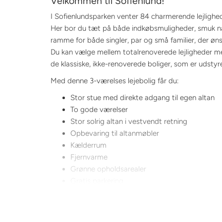
Velkommen til Sofienlund!
Læs m
I Sofienlundsparken venter 84 charmerende lejlighede
cooki
Her bor du tæt på både indkøbsmuligheder, smuk nat
ramme for både singler, par og små familier, der øn
Du kan vælge mellem totalrenoverede lejligheder med
de klassiske, ikke-renoverede boliger, som er udst
Med denne 3-værelses lejebolig får du:
Stor stue med direkte adgang til egen altan
To gode værelser
Stor solrig altan i vestvendt retning
Opbevaring til altanmøbler
Kælderrum
Fjernvarme
Grønne opholdsarealer
Gratis parkering
Adgang til fællesvaskeri i en af blokkene (fo
Lejevilkår: