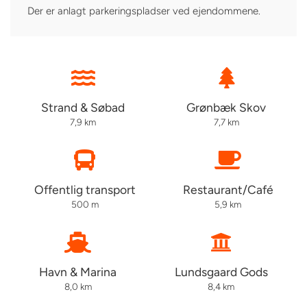
Der er anlagt parkeringspladser ved ejendommene.
Strand & Søbad
Grønbæk Skov
7,9 km
7,7 km
Offentlig transport
Restaurant/Café
500 m
5,9 km
Havn & Marina
Lundsgaard Gods
8,0 km
8,4 km