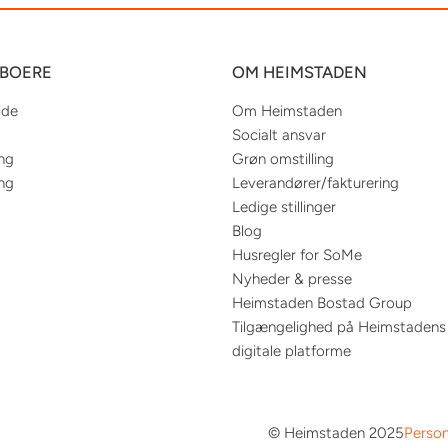
EBOERE
OM HEIMSTADEN
ide
Om Heimstaden
Socialt ansvar
ing
Grøn omstilling
ing
Leverandører/fakturering
Ledige stillinger
Blog
Husregler for SoMe
Nyheder & presse
Heimstaden Bostad Group
Tilgængelighed på Heimstadens
digitale platforme
© Heimstaden 2025
Person