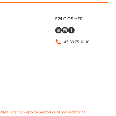
FØLG OS HER
+45 33 75 10 10
data- og cookiepolitik
Samtykke til markedsføring