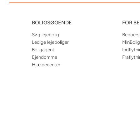
BOLIGSØGENDE
FOR B
Søg lejebolig
Beboers
Ledige lejeboliger
MinBolig
Boligagent
Indflytn
Ejendomme
Fraflytn
Hjælpecenter