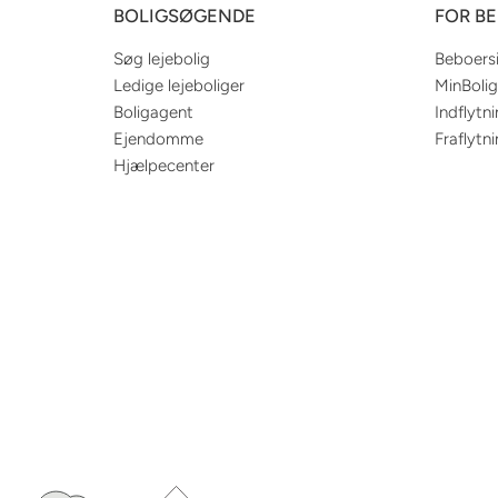
BOLIGSØGENDE
FOR B
Søg lejebolig
Beboers
Ledige lejeboliger
MinBolig
Boligagent
Indflytn
Ejendomme
Fraflytn
Hjælpecenter