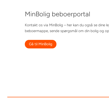
MinBolig beboerportal
Kontakt os via MinBolig – her kan du også se dine l
beboermappe, sende spørgsmål om din bolig og opr
Gå til MinBolig