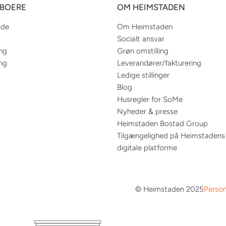
EBOERE
OM HEIMSTADEN
ide
Om Heimstaden
Socialt ansvar
ing
Grøn omstilling
ing
Leverandører/fakturering
Ledige stillinger
Blog
Husregler for SoMe
Nyheder & presse
Heimstaden Bostad Group
Tilgængelighed på Heimstadens
digitale platforme
© Heimstaden 2025
Person