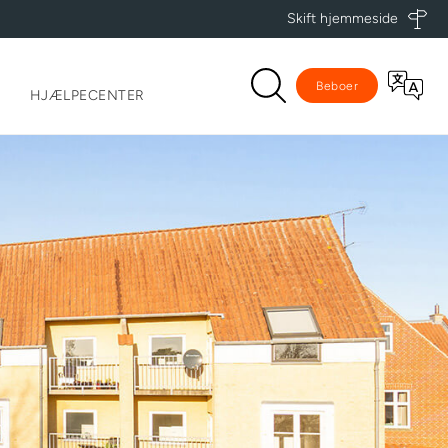
Skift hjemmeside
Beboer
HJÆLPECENTER