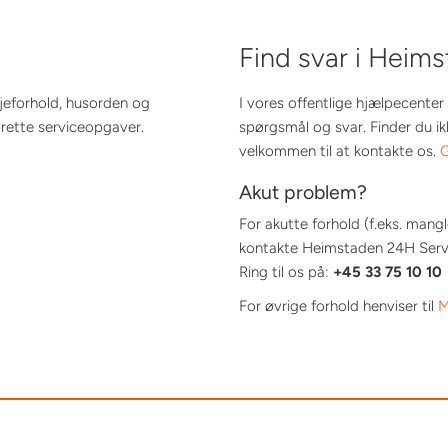
Find svar i Heim
ejeforhold, husorden og
I vores offentlige hjælpecenter 
ette serviceopgaver.
spørgsmål og svar. Finder du ik
velkommen til at kontakte os.
G
Akut problem?
For akutte forhold (f.eks. man
kontakte Heimstaden 24H Servic
Ring til os på:
+45 33 75 10 10
For øvrige forhold henviser til
M