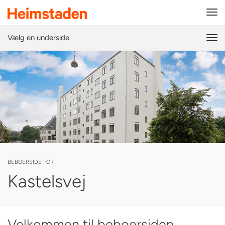
Tog
navi
Vælg en underside
Tog
navi
BEBOERSIDE FOR
Kastelsvej
Velkommen til beboersiden