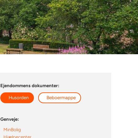
Ejendommens dokumenter:
Husorden
Beboermappe
Genveje:
MinBolig
Hjælpecenter