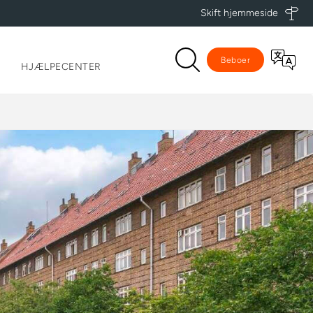
Skift hjemmeside
Beboer
HJÆLPECENTER