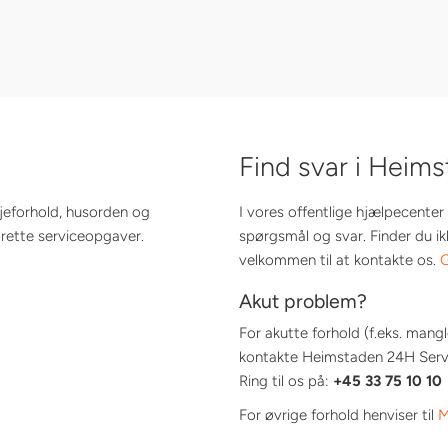
Find svar i Heim
ejeforhold, husorden og
I vores offentlige hjælpecenter 
ette serviceopgaver.
spørgsmål og svar. Finder du ik
velkommen til at kontakte os.
G
Akut problem?
For akutte forhold (f.eks. man
kontakte Heimstaden 24H Servic
Ring til os på:
+45 33 75 10 10
For øvrige forhold henviser til
M