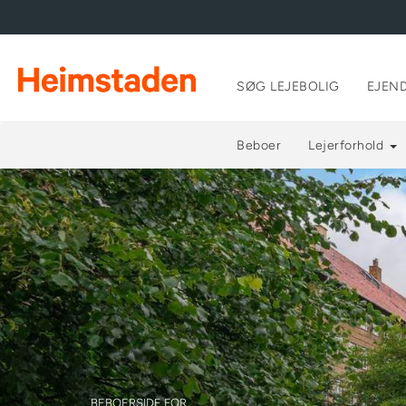
SØG LEJEBOLIG
EJEN
Beboer
Lejerforhold
BEBOERSIDE FOR