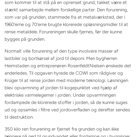
som kommer til at stå på en oprenset grund, takket være et
stærkt samarbejde mellem forskellige parter. Den forurening,
som var på grunden, stammede fra et metalværksted, der i
1960’erne og 70’erne brugte klorerede opløsningsmidler til at
rense metaldele. Forureningen skulle fjernes, før der kunne
bygges på grunden.
Normalt ville forurening af den type involvere masser af
lastbiler og bortkørsel af jord til deponi. Men bygherren
Heimstaden og entreprenøren RosenfeldtNielsen ønskede det
anderledes. Til opgaven hyrede de COWI som rådgiver og
Krüger til at rense jorden med moderne teknologi. Løsningen
blev opvarmning af jorden til kogepunktet ved hjælp af
elektriske varmelegemer i jorden. Under opvarmningen
fordampede de klorerede stoffer i jorden, så de kunne suges
ud og opsamles i filtre ved jordoverfladen og derefter sendes
til destruktion.
350 kilo ren forurening er fjernet fra grunden og kan ikke
længere nå ned til grundvandet eller fordampe op i bygninger.