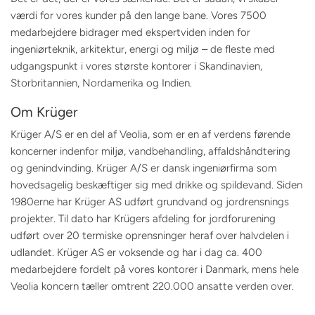
værdi for vores kunder på den lange bane. Vores 7500
medarbejdere bidrager med ekspertviden inden for
ingeniørteknik, arkitektur, energi og miljø – de fleste med
udgangspunkt i vores største kontorer i Skandinavien,
Storbritannien, Nordamerika og Indien.
Om Krüger
Krüger A/S er en del af Veolia, som er en af verdens førende
koncerner indenfor miljø, vandbehandling, affaldshåndtering
og genindvinding. Krüger A/S er dansk ingeniørfirma som
hovedsagelig beskæftiger sig med drikke og spildevand. Siden
1980erne har Krüger AS udført grundvand og jordrensnings
projekter. Til dato har Krügers afdeling for jordforurening
udført over 20 termiske oprensninger heraf over halvdelen i
udlandet. Krüger AS er voksende og har i dag ca. 400
medarbejdere fordelt på vores kontorer i Danmark, mens hele
Veolia koncern tæller omtrent 220.000 ansatte verden over.