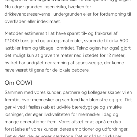
Nu udgør grunden ingen risiko, hverken for
drikkevandsreserverne i undergrunden eller for fordampning til
overfladen eller indeklimaet.
Metoden estimeres til at have sparet til- og frakørsel af
12.000 tons jord og anlægsmaterialer, svarende til cirka 500
lastbiler frem og tilbage i området. Teknologien har også gjort
det muligt kun at grave tre meter ned i stedet for 12 meter,
hvilket har undgået nedramning af spunsvægge, der kunne
have været til gene for de lokale beboere.
Om COWI
Sammen med vores kunder, partnere og kollegaer skaber vi en
fremtid, hvor mennesker og samfund kan blomstre og gro. Det
gør vi ved i fællesskab at udvikle bæredygtige og smukke
løsninger, der øger livskvaliteten for mennesker i dag og
mange generationer frem. Vores afsæt er at opnå en dyb
forståelse af vores kunder, deres ambitioner og udfordringer.
Det er det, der er vores særkende. Det er sådan, vi skaber