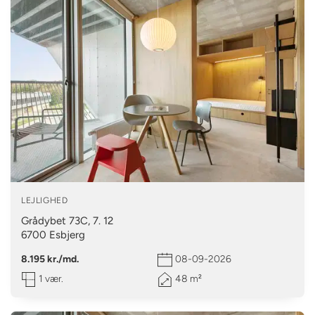
LEJLIGHED
Grådybet 73C, 7. 12
6700
Esbjerg
8.195 kr./md.
08-09-2026
1 vær.
48 m²