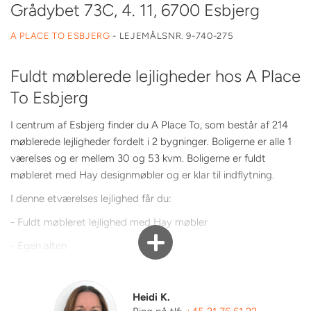
Grådybet 73C, 4. 11, 6700 Esbjerg
A PLACE TO ESBJERG
-
LEJEMÅLSNR. 9-740-275
Fuldt møblerede lejligheder hos A Place
To Esbjerg
I centrum af Esbjerg finder du A Place To, som består af 214
møblerede lejligheder fordelt i 2 bygninger. Boligerne er alle 1
værelses og er mellem 30 og 53 kvm. Boligerne er fuldt
møbleret med Hay designmøbler og er klar til indflytning.
Ønsket overtagelsesdato?
I denne etværelses lejlighed får du:
- Fuldt møbleret lejlighed med Hay møbler
- Egen alten
- Kitchenette med køleskab, klargjort til mikro/kombiovn
- Flere fine fællesrum samt fælleskøkken
Heidi K.