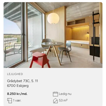
LEJLIGHED
Grådybet 73C, 5. 11
6700
Esbjerg
8.250 kr./md.
Ledig nu
1 vær.
53 m²