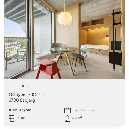
LEJLIGHED
Grådybet 73C, 7. 3
6700
Esbjerg
8.195 kr./md.
08-09-2026
1 vær.
48 m²