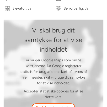
Elevator:
Ja
Seniorvenlig:
Ja
Vi skal brug dit
samtykke for at vise
indholdet
Vi bruger Google Maps som online
korttjeneste. Da Google registrerer
statistik for brug af deres kort på tværs af
hjemmesider, skal vi bruge dit samtykke
for at vise indholdet.
Accepter statistiske cookies for at se
dette kort.