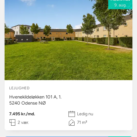
9. aug.
LEJLIGHED
Hvenekildeløkken 101 A, 1.
5240
Odense NØ
7.495 kr./md.
Ledig nu
2 vær.
71 m²