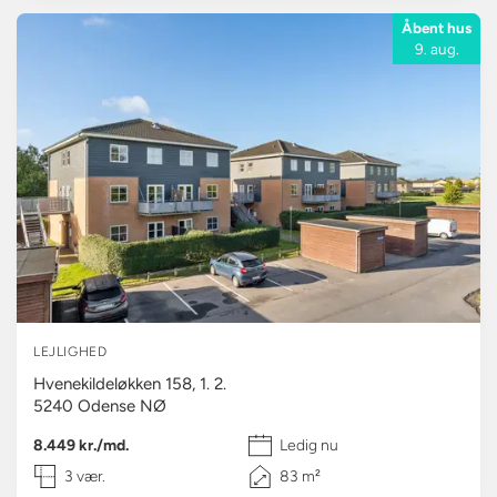
Åbent hus
9. aug.
LEJLIGHED
Hvenekildeløkken 158, 1. 2.
5240
Odense NØ
8.449 kr./md.
Ledig nu
3 vær.
83 m²