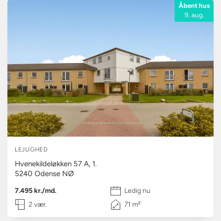
Åbent hus
9. aug.
LEJLIGHED
Hvenekildeløkken 57 A, 1.
5240
Odense NØ
7.495 kr./md.
Ledig nu
2 vær.
71 m²