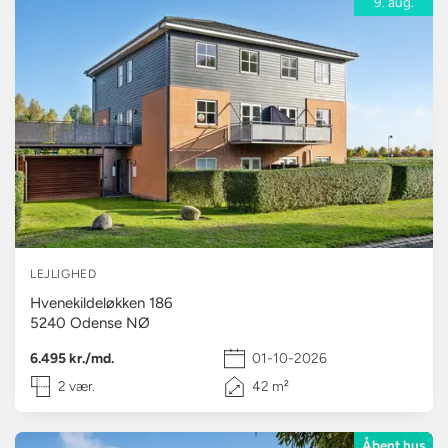
9. aug.
LEJLIGHED
Hvenekildeløkken 186
5240
Odense NØ
6.495 kr./md.
01-10-2026
2 vær.
42 m²
Åbent hus