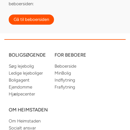
beboersiden:
Gå til beboersiden
BOLIGSØGENDE
FOR BEBOERE
Søg lejebolig
Beboerside
Ledige lejeboliger
MinBolig
Boligagent
Indflytning
Ejendomme
Fraflytning
Hjælpecenter
OM HEIMSTADEN
Om Heimstaden
Socialt ansvar