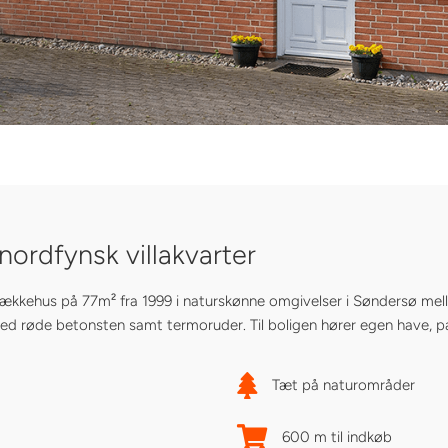
ordfynsk villakvarter
s rækkehus på 77m² fra 1999 i naturskønne omgivelser i Søndersø 
med røde betonsten samt termoruder. Til boligen hører egen have, 
Tæt på naturområder
600 m til indkøb