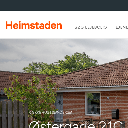
SØG LEJEBOLIG
EJEN
RÆKKEHUS I SØNDERSØ
Østergade 21C