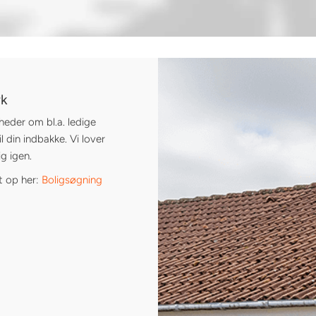
rk
heder om bl.a. ledige
l din indbakke. Vi lover
g igen.
t op her:
Boligsøgning