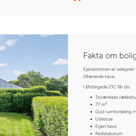
Fakta om boli
Ejendommen er velegnet t
tilhørende have.
I Østergade 21C får du:
Toværelses rækkeh
77 m²
God rumfordeling m
Udestue
Egen have
Redskabsrum