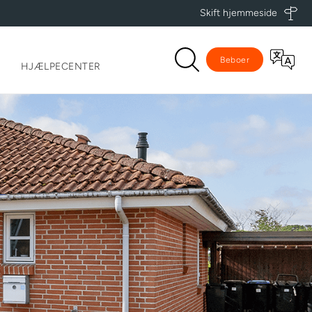
Skift hjemmeside
Beboer
HJÆLPECENTER