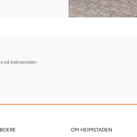
te på beboersiden:
EBOERE
OM HEIMSTADEN