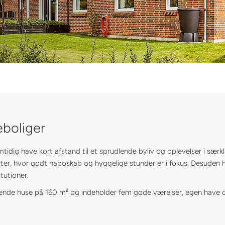
eboliger
amtidig have kort afstand til et sprudlende byliv og oplevelser i særkl
arter, hvor godt naboskab og hyggelige stunder er i fokus. Desuden 
tutioner.
iggende huse på 160 m² og indeholder fem gode værelser, egen have og