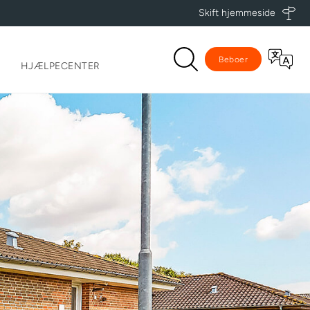
Skift hjemmeside
Beboer
HJÆLPECENTER