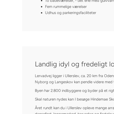
To badeværelser, - det ene med gulvva
Fem rummelige værelser
Udhus og parkeringsfaciliteter
Landlig idyl og fredeligt 
Lervadvej ligger i Ullerslev, ca. 20 km fra Od
Nyborg og Langeskov kan pendle videre med 
Byen har 2.800 indbyggere og byder på et rigt 
Skal naturen nydes kan I besøge Hindemae Skov
Året rundt kan du i Ullerslev opleve mange arra
dansefest, loppemarked, torvedag og fastelav