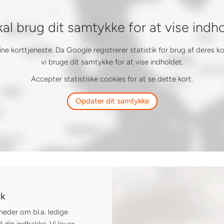
kal brug dit samtykke for at vise indh
 korttjeneste. Da Google registrerer statistik for brug af deres k
vi bruge dit samtykke for at vise indholdet.
Accepter statistiske cookies for at se dette kort.
Opdater dit samtykke
rk
heder om bl.a. ledige
l din indbakke. Vi lover