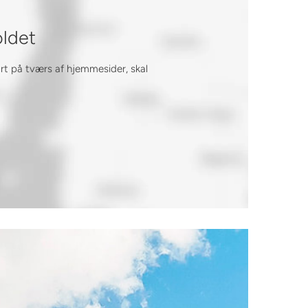
oldet
ort på tværs af hjemmesider, skal