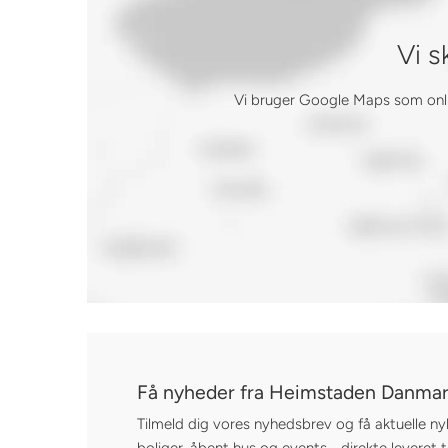
Vi s
Vi bruger Google Maps som online
Få nyheder fra Heimstaden Danma
Tilmeld dig vores nyhedsbrev og få aktuelle ny
boliger, åbent hus og events - direkte leveret ti