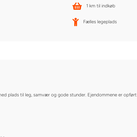
1 km til indkøb
Fælles legeplads
 med plads til leg, samvær og gode stunder. Ejendommene er opført