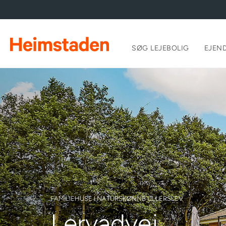
SØG LEJEBOLIG
EJEN
FAMILIEHUSE I NATURSKØNNE ULLERSLEV
Lervadvej