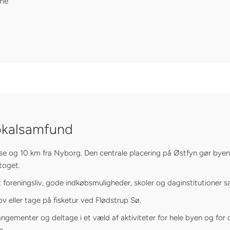
rme
lokalsamfund
ense og 10 km fra Nyborg. Den centrale placering på Østfyn gør byen 
toget.
foreningsliv, gode indkøbsmuligheder, skoler og daginstitutioner s
 eller tage på fisketur ved Flødstrup Sø.
ngementer og deltage i et væld af aktiviteter for hele byen og for d
n.