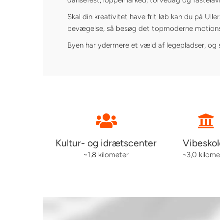
Skal din kreativitet have frit løb kan du på Ull
bevægelse, så besøg det topmoderne motionscente
Byen har ydermere et væld af legepladser, og sk
Kultur- og idrætscenter
Vibesko
~1,8 kilometer
~3,0 kilome