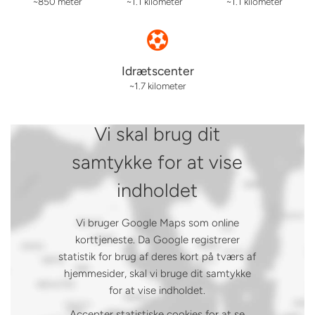
~850 meter
~1.1 kilometer
~1.1 kilometer
Idrætscenter
~1.7 kilometer
Vi skal brug dit
samtykke for at vise
indholdet
Vi bruger Google Maps som online
korttjeneste. Da Google registrerer
statistik for brug af deres kort på tværs af
hjemmesider, skal vi bruge dit samtykke
for at vise indholdet.
Accepter statistiske cookies for at se