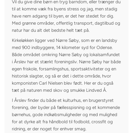
Vil du give dine børn en tryg barndom, eller trænger du
til at komme væk fra byens stress og jag, men stadig
have nem adgang til byen, er det her stedet for dig.
Med grønne områder, offentlig transport, dagtilbud og
natur har du alt det bedste helt tæt på.
Kirkeløkken ligger ved Nørre Søby, som er en landsby
med 900 indbyggere, 14 kilometer syd for Odense.
Både området omkring Nørre Søby og lokalsamfundet
i Årslev har et stærkt foreningsliv. Nørre Søby har både
egen friskole, forsamlingshus, sportsaktiviteter og en
historisk slagter, og så er det i dette område, hvor
komponisten Carl Nielsen blev født. Her er du også
tæt på naturen med skov og smukke Lindved Å.
I Årslev finder du både et kulturhus, en brugerstyret
forening, der byder på fællesspisning og et kommende
børnehus, gode indkøbsmuligheder og med mulighed
for at dyrke alt fra håndbold til fodbold, crossfit og
ridning, er der noget for enhver smag.