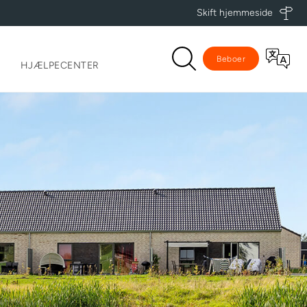
Skift hjemmeside
Beboer
HJÆLPECENTER