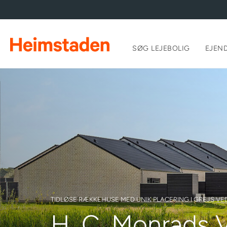
SØG LEJEBOLIG
EJEN
TIDLØSE RÆKKEHUSE MED UNIK PLACERING I GREJS VE
H. C. Monrads 