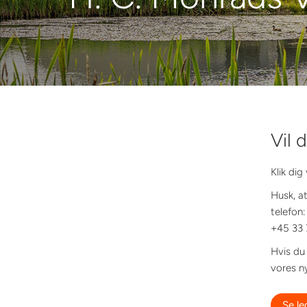
Vil 
Klik dig
Husk, at
telefon:
+45 33 
Hvis du 
vores n
Se le