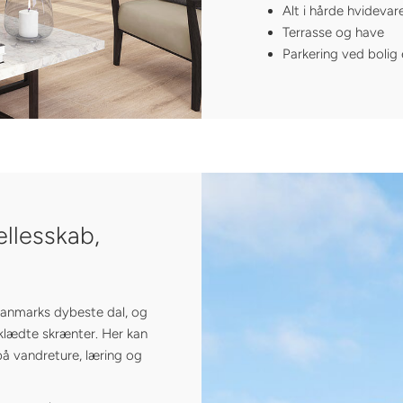
Alt i hårde hvidevar
Terrasse og have
Parkering ved bolig 
ællesskab,
 Danmarks dybeste dal, og
klædte skrænter. Her kan
på vandreture, læring og