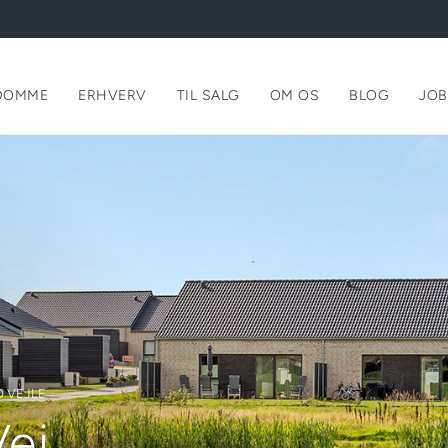
DOMME
ERHVERV
TIL SALG
OM OS
BLOG
JOB
D VEJLE
Vej