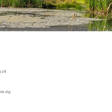
g på
lde dig