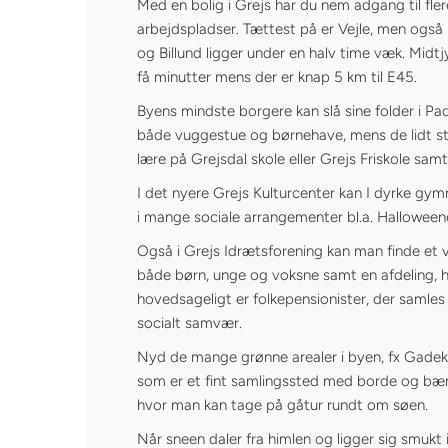
Med en bolig i Grejs har du nem adgang til fle
arbejdspladser. Tættest på er Vejle, men også
og Billund ligger under en halv time væk. Midt
få minutter mens der er knap 5 km til E45.
Byens mindste borgere kan slå sine folder i 
både vuggestue og børnehave, mens de lidt st
lære på Grejsdal skole eller Grejs Friskole s
I det nyere Grejs Kulturcenter kan I dyrke gymn
i mange sociale arrangementer bl.a. Halloween
Også i Grejs Idrætsforening kan man finde et v
både børn, unge og voksne samt en afdeling
hovedsageligt er folkepensionister, der samles t
socialt samvær.
Nyd de mange grønne arealer i byen, fx Gade
som er et fint samlingssted med borde og bænk
hvor man kan tage på gåtur rundt om søen.
Når sneen daler fra himlen og ligger sig smukt 