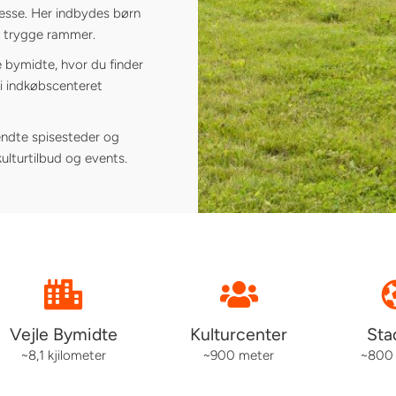
resse. Her indbydes børn
 i trygge rammer.
e bymidte, hvor du finder
 i indkøbscenteret
ndte spisesteder og
lturtilbud og events.
Vejle Bymidte
Kulturcenter
Sta
~8,1 kjilometer
~900 meter
~800