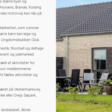
re større byer og
 Horsens, Brande, Kolding
jyske motorvej kan nås på
Paddehatten, som rummer
ørre børn kan lege og
amt Ungdomsklubben Gluk.
astik, floorball og deltage
event og julemarked.
æld af aktiviteter for
, hvor medlemmerne
il fælles aktiviteter og
kæret på Vestermarksvej,
e eller Grejs Søpark,
i landskabet, åbner