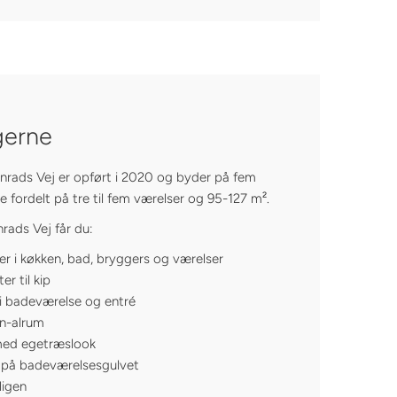
gerne
rads Vej er opført i 2020 og byder på fem
e fordelt på tre til fem værelser og 95-127 m².
rads Vej får du:
 i køkken, bad, bryggers og værelser
r til kip
i badeværelse og entré
en-alrum
med egetræslook
r på badeværelsesgulvet
ligen