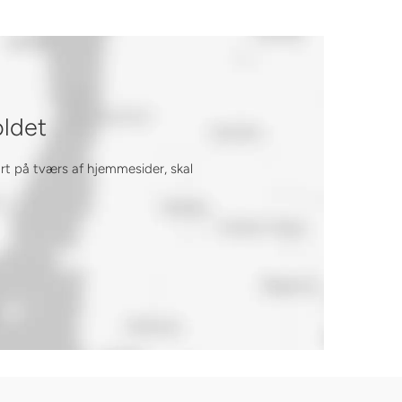
oldet
ort på tværs af hjemmesider, skal