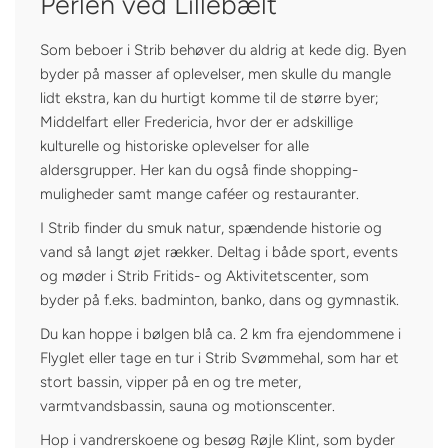
Perlen ved Lillebælt
Som beboer i Strib behøver du aldrig at kede dig. Byen
byder på masser af oplevelser, men skulle du mangle
lidt ekstra, kan du hurtigt komme til de større byer;
Middelfart eller Fredericia, hvor der er adskillige
kulturelle og historiske oplevelser for alle
aldersgrupper. Her kan du også finde shopping-
muligheder samt mange caféer og restauranter.
I Strib finder du smuk natur, spændende historie og
vand så langt øjet rækker. Deltag i både sport, events
og møder i Strib Fritids- og Aktivitetscenter, som
byder på f.eks. badminton, banko, dans og gymnastik.
Du kan hoppe i bølgen blå ca. 2 km fra ejendommene i
Flyglet eller tage en tur i Strib Svømmehal, som har et
stort bassin, vipper på en og tre meter,
varmtvandsbassin, sauna og motionscenter.
Hop i vandrerskoene og besøg Røjle Klint, som byder