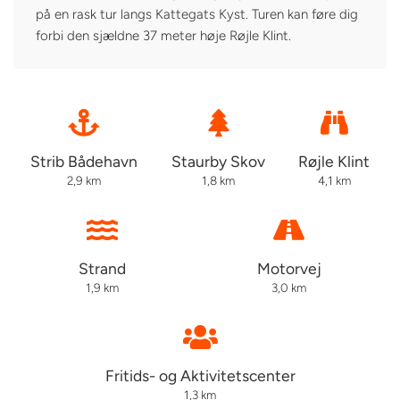
på en rask tur langs Kattegats Kyst. Turen kan føre dig
forbi den sjældne 37 meter høje Røjle Klint.
Strib Bådehavn
Staurby Skov
Røjle Klint
2,9 km
1,8 km
4,1 km
Strand
Motorvej
1,9 km
3,0 km
Fritids- og Aktivitetscenter
1,3 km