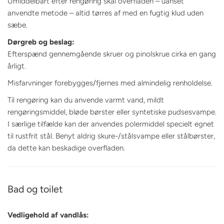
Umiddelbart efter rengøring skal overfladen – uanset
anvendte metode – altid tørres af med en fugtig klud uden
sæbe.
Dørgreb og beslag:
Efterspænd gennemgående skruer og pinolskrue cirka en gang
årligt.
Misfarvninger forebygges/fjernes med almindelig renholdelse.
Til rengøring kan du anvende varmt vand, mildt
rengøringsmiddel, bløde børster eller syntetiske pudsesvampe.
I særlige tilfælde kan der anvendes polermiddel specielt egnet
til rustfrit stål. Benyt aldrig skure-/stålsvampe eller stålbørster,
da dette kan beskadige overfladen.
Bad og toilet
Vedligehold af vandlås: