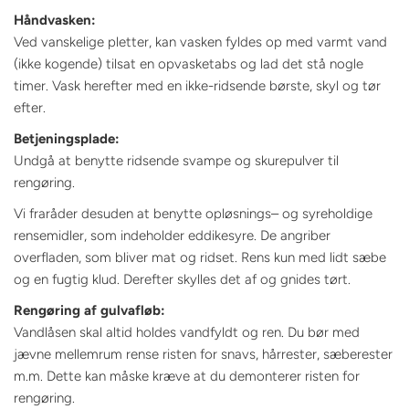
Håndvasken:
Ved vanskelige pletter, kan vasken fyldes op med varmt vand
(ikke kogende) tilsat en opvasketabs og lad det stå nogle
timer. Vask herefter med en ikke-ridsende børste, skyl og tør
efter.
Betjeningsplade:
Undgå at benytte ridsende svampe og skurepulver til
rengøring.
Vi fraråder desuden at benytte opløsnings– og syreholdige
rensemidler, som indeholder eddikesyre. De angriber
overfladen, som bliver mat og ridset. Rens kun med lidt sæbe
og en fugtig klud. Derefter skylles det af og gnides tørt.
Rengøring af gulvafløb:
Vandlåsen skal altid holdes vandfyldt og ren. Du bør med
jævne mellemrum rense risten for snavs, hårrester, sæberester
m.m. Dette kan måske kræve at du demonterer risten for
rengøring.