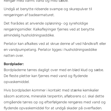
Rengør med varmt vand og mild sæbe.
Undgå at benytte ridsende svampe og skurepulver til
rengøringen af badearmaturet.
Det frarådes at anvende opløsning- og syreholdige
rengøringsmidler. Kalkaflejringer fjernes ved at benytte
almindelig husholdningseddike.
Perlator kan afkalkes ved at skrue denne af ved håndkraft eller
en vandpumpetang. Perlator ligges i husholdningseddike
natten over.
Bordplader:
Bordpladerne tørres dagligt over med en blød klud og sæbe.
De fleste pletter kan fjernes med vand og flydende
opvaskemiddel.
Hvis bordpladen kommer i kontakt med stærke kemikalier
såsom acetone, mineralsk terpentin, afløbsrens o.l. skal dette
omgående tørres op og efterfølgende rengøres med vand og
flydende opvaskemiddel for at undgå skader på overfladen.