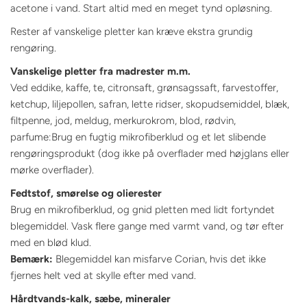
acetone i vand. Start altid med en meget tynd opløsning.
Rester af vanskelige pletter kan kræve ekstra grundig
rengøring.
Vanskelige pletter fra madrester m.m.
Ved eddike, kaffe, te, citronsaft, grønsagssaft, farvestoffer,
ketchup, liljepollen, safran, lette ridser, skopudsemiddel, blæk,
filtpenne, jod, meldug, merkurokrom, blod, rødvin,
parfume:Brug en fugtig mikrofiberklud og et let slibende
rengøringsprodukt (dog ikke på overflader med højglans eller
mørke overflader).
Fedtstof, smørelse og olierester
Brug en mikrofiberklud, og gnid pletten med lidt fortyndet
blegemiddel. Vask flere gange med varmt vand, og tør efter
med en blød klud.
Bemærk:
Blegemiddel kan misfarve Corian, hvis det ikke
fjernes helt ved at skylle efter med vand.
Hårdtvands-kalk, sæbe, mineraler