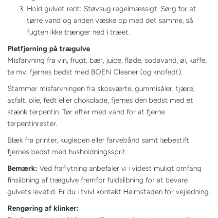
Hold gulvet rent: Støvsug regelmæssigt. Sørg for at
tørre vand og anden væske op med det samme, så
fugten ikke trænger ned i træet.
Pletfjerning på trægulve
Misfarvning fra vin, frugt, bær, juice, fløde, sodavand, øl, kaffe,
te mv. fjernes bedst med BOEN Cleaner (og knofedt).
Stammer misfarvningen fra skosværte, gummisåler, tjære,
asfalt, olie, fedt eller chokolade, fjernes den bedst med et
stænk terpentin. Tør efter med vand for at fjerne
terpentinrester.
Blæk fra printer, kuglepen eller farvebånd samt læbestift
fjernes bedst med husholdningssprit.
Bemærk:
Ved fraflytning anbefaler vi i videst muligt omfang
finslibning af trægulve fremfor fuldslibning for at bevare
gulvets levetid. Er du i tvivl kontakt Heimstaden for vejledning.
Rengøring af klinker: