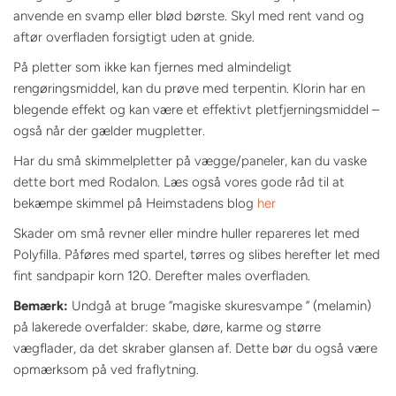
anvende en svamp eller blød børste. Skyl med rent vand og
aftør overfladen forsigtigt uden at gnide.
På pletter som ikke kan fjernes med almindeligt
rengøringsmiddel, kan du prøve med terpentin. Klorin har en
blegende effekt og kan være et effektivt pletfjerningsmiddel –
også når der gælder mugpletter.
Har du små skimmelpletter på vægge/paneler, kan du vaske
dette bort med Rodalon. Læs også vores gode råd til at
bekæmpe skimmel på Heimstadens blog
her
Skader om små revner eller mindre huller repareres let med
Polyfilla. Påføres med spartel, tørres og slibes herefter let med
fint sandpapir korn 120. Derefter males overfladen.
Bemærk:
Undgå at bruge ”magiske skuresvampe ” (melamin)
på lakerede overfalder: skabe, døre, karme og større
vægflader, da det skraber glansen af. Dette bør du også være
opmærksom på ved fraflytning.