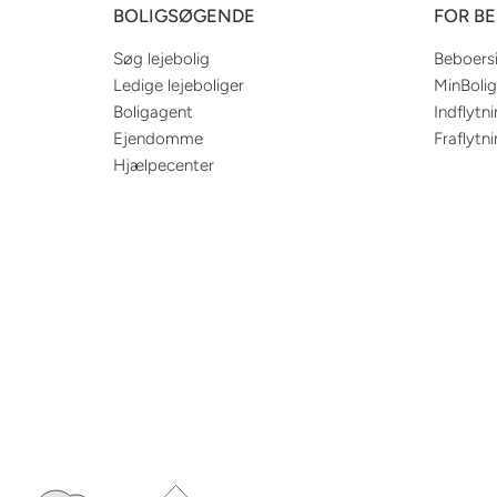
BOLIGSØGENDE
FOR B
Søg lejebolig
Beboers
Ledige lejeboliger
MinBolig
Boligagent
Indflytn
Ejendomme
Fraflytn
Hjælpecenter