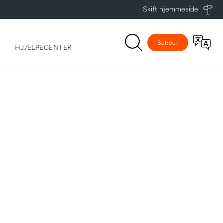
Skift hjemmeside
Beboer
HJÆLPECENTER