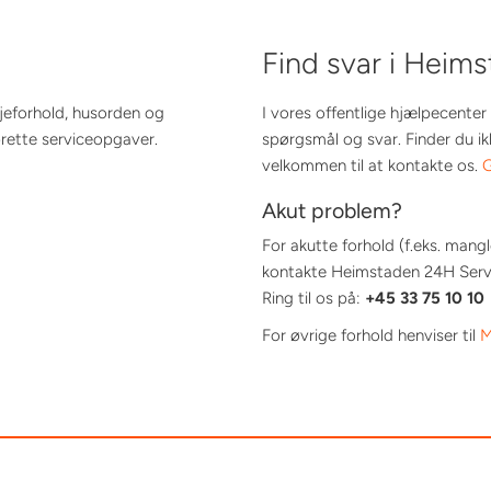
Find svar i Heim
ejeforhold, husorden og
I vores offentlige hjælpecenter 
ette serviceopgaver.
spørgsmål og svar. Finder du ik
velkommen til at kontakte os.
G
Akut problem?
For akutte forhold (f.eks. man
kontakte Heimstaden 24H Servic
Ring til os på:
+45 33 75 10 10
For øvrige forhold henviser til
M