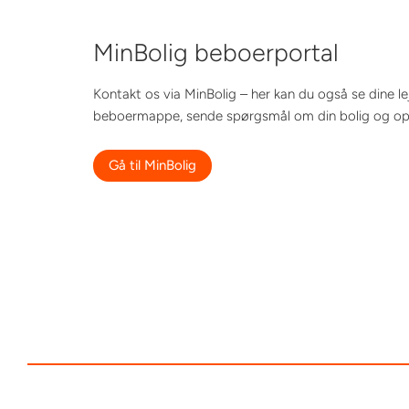
MinBolig beboerportal
Kontakt os via MinBolig – her kan du også se dine l
beboermappe, sende spørgsmål om din bolig og opr
Gå til MinBolig