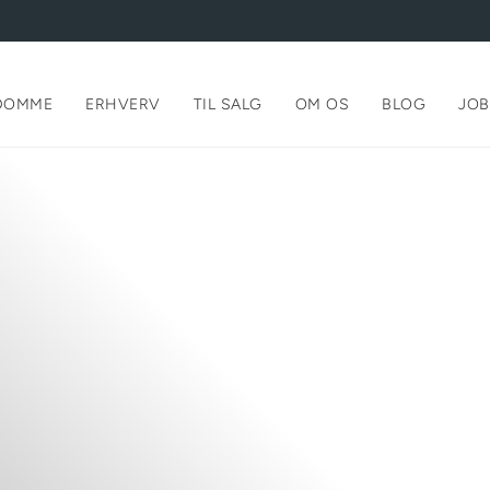
DOMME
ERHVERV
TIL SALG
OM OS
BLOG
JOB