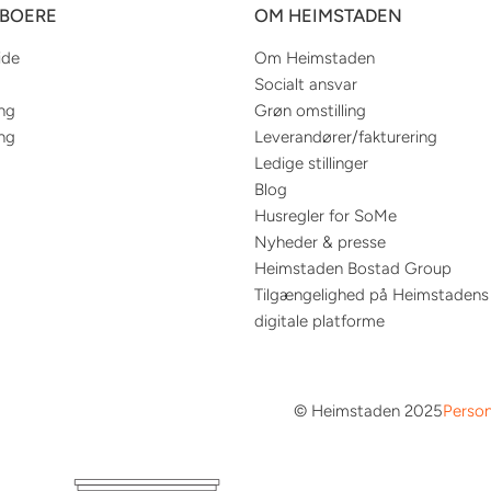
EBOERE
OM HEIMSTADEN
ide
Om Heimstaden
Socialt ansvar
ing
Grøn omstilling
ing
Leverandører/fakturering
Ledige stillinger
Blog
Husregler for SoMe
Nyheder & presse
Heimstaden Bostad Group
Tilgængelighed på Heimstadens
digitale platforme
© Heimstaden 2025
Person