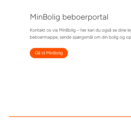
MinBolig beboerportal
Kontakt os via MinBolig – her kan du også se dine l
beboermappe, sende spørgsmål om din bolig og opr
Gå til MinBolig