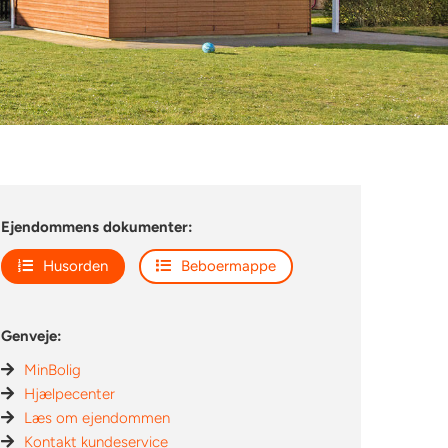
Ejendommens dokumenter:
Husorden
Beboermappe
Genveje:
MinBolig
Hjælpecenter
Læs om ejendommen
Kontakt kundeservice