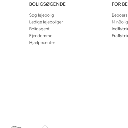
BOLIGSØGENDE
FOR B
Søg lejebolig
Beboers
Ledige lejeboliger
MinBolig
Boligagent
Indflytn
Ejendomme
Fraflytn
Hjælpecenter