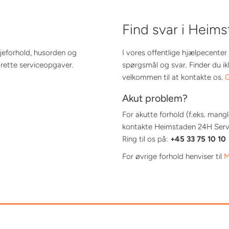
Find svar i Heim
ejeforhold, husorden og
I vores offentlige hjælpecenter 
ette serviceopgaver.
spørgsmål og svar. Finder du ik
velkommen til at kontakte os.
G
Akut problem?
For akutte forhold (f.eks. man
kontakte Heimstaden 24H Servic
Ring til os på:
+45 33 75 10 10
For øvrige forhold henviser til
M