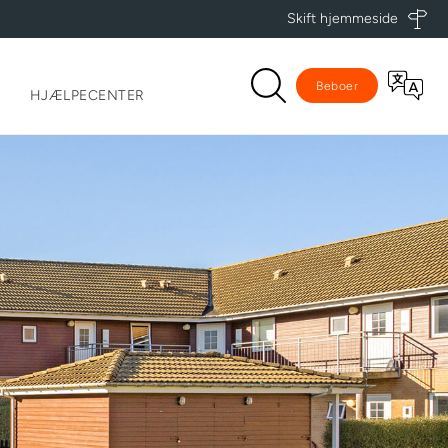
Skift hjemmeside
Beboer
HJÆLPECENTER