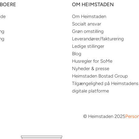
EBOERE
OM HEIMSTADEN
ide
Om Heimstaden
Socialt ansvar
ing
Grøn omstilling
ing
Leverandører/fakturering
Ledige stillinger
Blog
Husregler for SoMe
Nyheder & presse
Heimstaden Bostad Group
Tilgængelighed på Heimstadens
digitale platforme
© Heimstaden 2025
Person